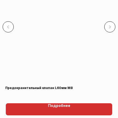
Предохранительный клапан L60мм М8
Во
Подробнее