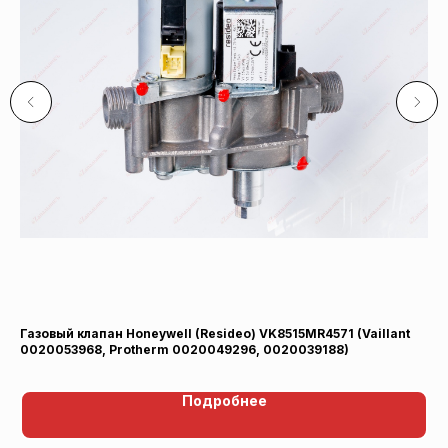
я)
Газовый клапан Honeywell (Resideo) VK8515MR4571 (Vaillant
Ме
0020053968, Protherm 0020049296, 0020039188)
Подробнее