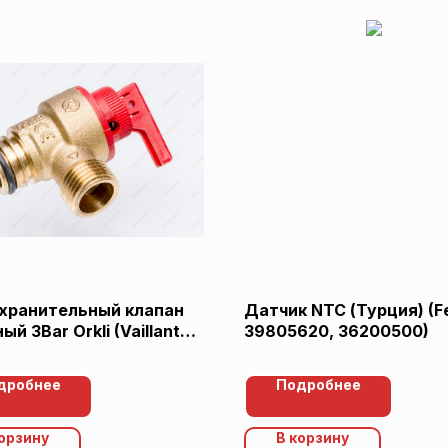
хранительный клапан
Датчик NTC (Турция) (Fer
ый 3Bar Orkli (Vaillant
39805620, 36200500)
)
дробнее
Подробнее
корзину
В корзину