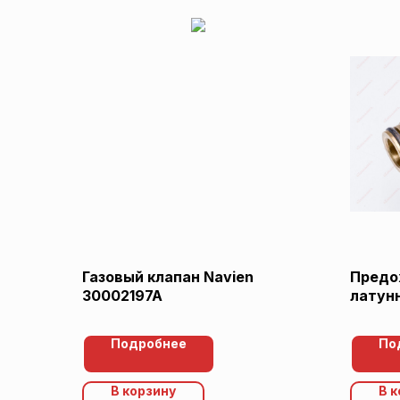
Газовый клапан Navien
Предо
30002197A
латунн
178985
Подробнее
По
В корзину
В 