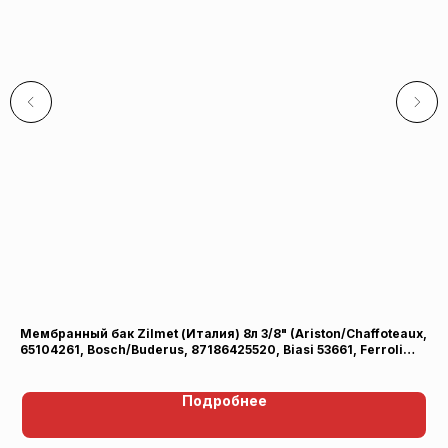
Мембранный бак Zilmet (Италия) 8л 3/8" (Ariston/Chaffoteaux,
Ве
65104261, Bosch/Buderus, 87186425520, Biasi 53661, Ferroli
1.
39841230, 36800780, Hermann, Sime, Tiberis)
Подробнее