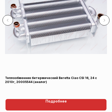
in-
Теплообменник битермический Beretta Ciao CSI 16, 24 c
Тр
2010г, 20005544 (аналог)
Для
Подробнее