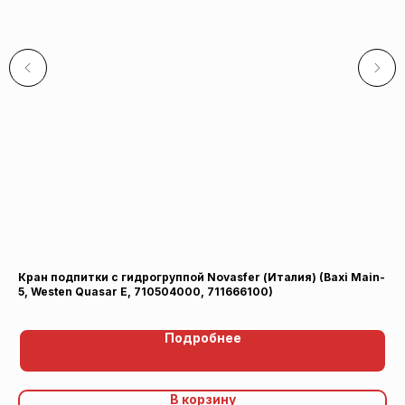
Кран подпитки c гидрогруппой Novasfer (Италия) (Baxi Main-
Фи
5, Westen Quasar E, 710504000, 711666100)
0.
Подробнее
В корзину