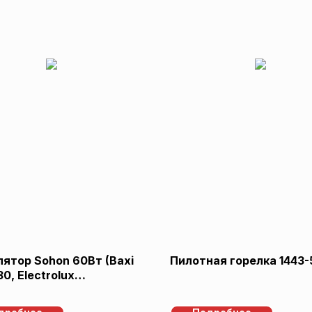
ятор Sohon 60Вт (Baxi
Пилотная горелка 1443-
0, Eleсtrolux
0004, Bosch/Junkers
04226)