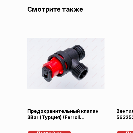
Смотрите также
Предохранительный клапан
Вентил
3Bar (Турция) (Ferroli
563253
39818270, 36902760,
AA1002
39864220, Protherm
87172