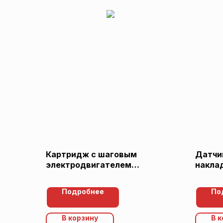
Картридж с шаговым
Датчи
электродвигателем
накла
(трехходовой клапан)
Buderu
(Viessmann 7824699)
Подробнее
По
В корзину
В 