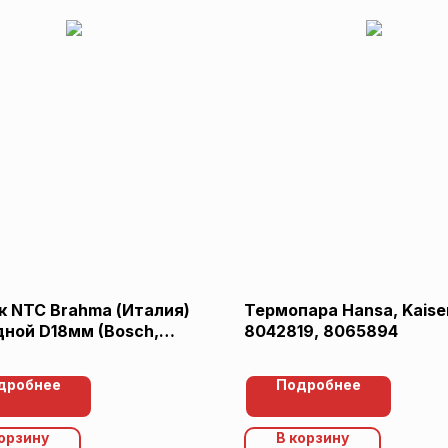
к NTC Brahma (Италия)
Термопара Hansa, Kaise
дной D18мм (Bosch,
8042819, 8065894
s, 87161423020)
дробнее
Подробнее
корзину
В корзину