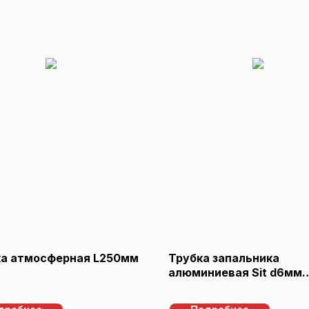
ка атмосферная L250мм
Трубка запальника
алюминиевая Sit d6мм
L400мм