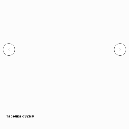
Тарелка d32мм
Га